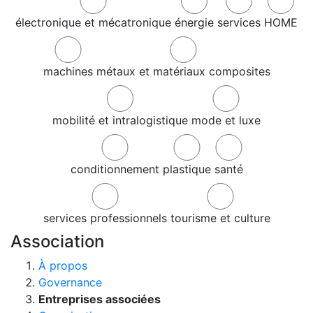
électronique et mécatronique
énergie
services
HOME
machines
métaux et matériaux composites
mobilité et intralogistique
mode et luxe
conditionnement
plastique
santé
services professionnels
tourisme et culture
Association
À propos
Governance
Entreprises associées