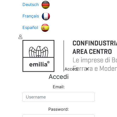
Deutsch
Français
Español
Accedi
Accedi
Email:
Password: