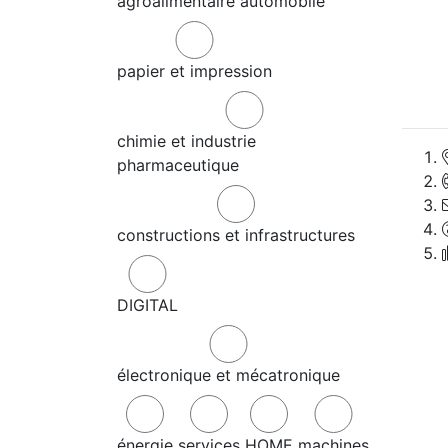
agroalimentaire
automobile
papier et impression
chimie et industrie
pharmaceutique
constructions et infrastructures
DIGITAL
électronique et mécatronique
énergie
services
HOME
machines