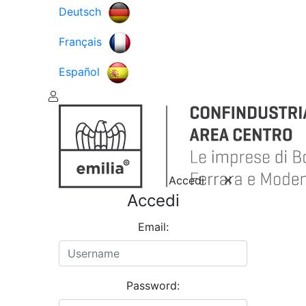
Deutsch
Français
Español
Accedi
Accedi
Email:
Password: