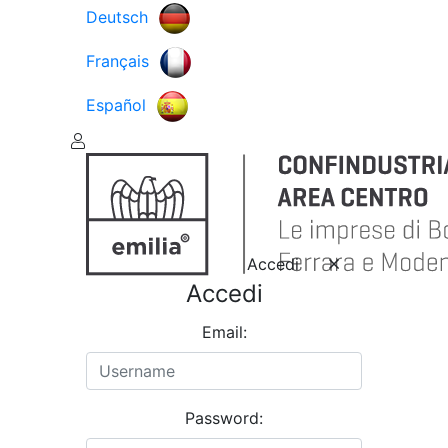
Deutsch
Français
Español
Accedi
Accedi
Email:
Password: