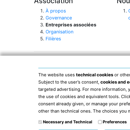
Association
Nou
À propos
Governance
Entreprises associées
Organisation
Filières
The website uses
technical cookies
or other
Subject to the user’s consent,
cookies and e
targeted advertising. For more information,
the use of cookies and equivalent tools. Cl
Siège social 40124 Bologne, Via San D
consent already given, or manage your pref
JANVIER 2019 LE CODE D
other than technical ones. The choices you m
Necessary and Technical
Preferences
Info