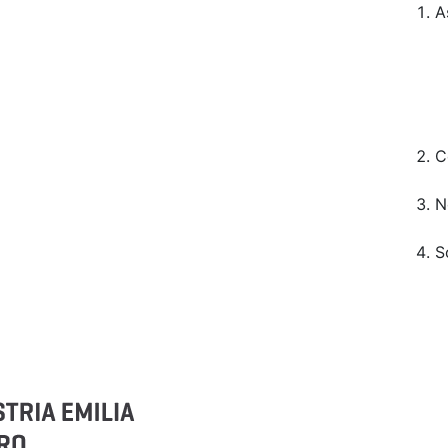
A
C
N
S