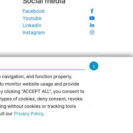
Social media
Facebook
Youtube
Linkedin
Instagram
x
te navigation, and function properly.
ed to monitor website usage and provide
By clicking “ACCEPT ALL”, you consent to
 types of cookies, deny consent, revoke
nfo@confindustriaemilia.it
DEPUIS LE 1er
ing without cookies or tracking tools
EXCLUSIVEMENT : M5UXCR1
ult our
Privacy Policy
.
t 127