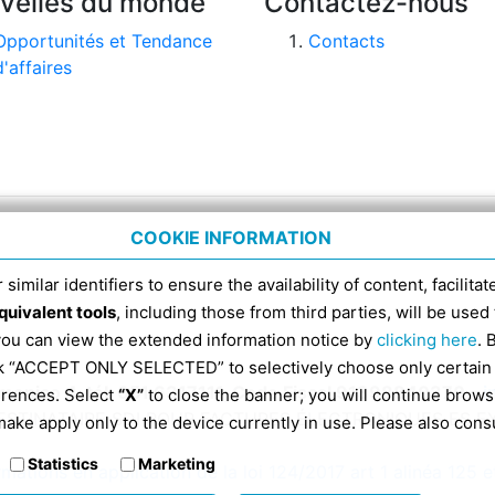
velles du monde
Contactez-nous
Opportunités et Tendance
Contacts
d'affaires
COOKIE INFORMATION
 similar identifiers to ensure the availability of content, facilita
quivalent tools
, including those from third parties, will be us
 you can view the extended information notice by
clicking here
. 
ick “ACCEPT ONLY SELECTED” to selectively choose only certain
omenico 4, tél. 051 6317111, Code Fiscal 91398840370 -
i
erences. Select
“X”
to close the banner; you will continue brows
ESTINATAIRE SDI POUR FACTURES ÉLECTRONIQUES ES 
ake apply only to the device currently in use. Please also cons
Statistics
Marketing
rmations en application de la loi 124/2017 art 1 alinéa 125 e