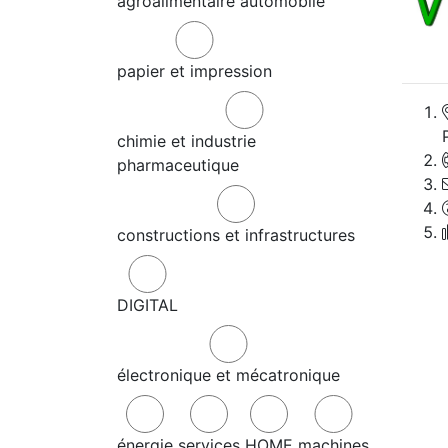
agroalimentaire
automobile
papier et impression
chimie et industrie
pharmaceutique
constructions et infrastructures
DIGITAL
électronique et mécatronique
énergie
services
HOME
machines