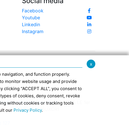
Social media
Facebook
Youtube
Linkedin
Instagram
x
te navigation, and function properly.
ed to monitor website usage and provide
By clicking “ACCEPT ALL”, you consent to
 types of cookies, deny consent, revoke
nfo@confindustriaemilia.it
DEPUIS LE 1er
ing without cookies or tracking tools
EXCLUSIVEMENT : M5UXCR1
ult our
Privacy Policy
.
t 127