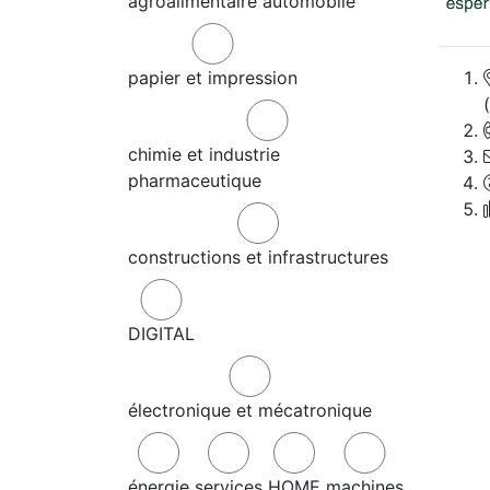
agroalimentaire
automobile
papier et impression
chimie et industrie
pharmaceutique
constructions et infrastructures
DIGITAL
électronique et mécatronique
énergie
services
HOME
machines