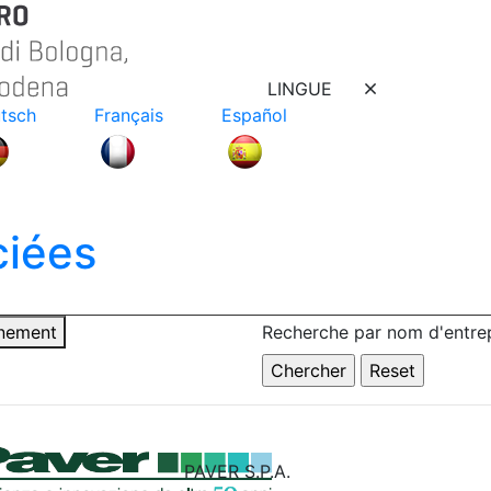
LINGUE
tsch
Français
Español
ciées
nnement
Recherche par nom d'entrep
PAVER S.P.A.