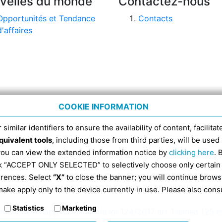
velles du monde
Contactez-nous
Opportunités et Tendance
Contacts
d'affaires
COOKIE INFORMATION
 similar identifiers to ensure the availability of content, facilita
quivalent tools
, including those from third parties, will be us
 you can view the extended information notice by
clicking here
. 
ick “ACCEPT ONLY SELECTED” to selectively choose only certain
omenico 4, tél. 051 6317111, Code Fiscal 91398840370 -
i
erences. Select
“X”
to close the banner; you will continue brows
ESTINATAIRE SDI POUR FACTURES ÉLECTRONIQUES ES 
ake apply only to the device currently in use. Please also cons
Statistics
Marketing
rmations en application de la loi 124/2017 art 1 alinéa 125 e