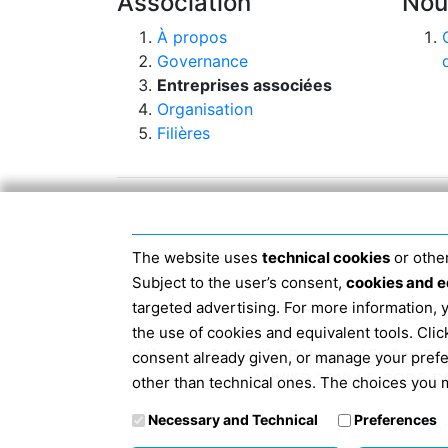
Association
Nou
À propos
Governance
Entreprises associées
Organisation
Filières
The website uses
technical cookies
or other
Subject to the user’s consent,
cookies and e
targeted advertising. For more information,
the use of cookies and equivalent tools. Cl
Siège social 40124 Bologne, Via San D
consent already given, or manage your pref
JANVIER 2019 LE CODE D
other than technical ones. The choices you m
Necessary and Technical
Preferences
Info