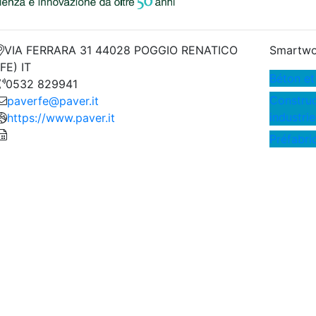
VIA FERRARA 31 44028 POGGIO RENATICO
Smartwo
(FE) IT
Béton et
0532 829941
Construct
paverfe@paver.it
industrie
https://www.paver.it
Préfabri