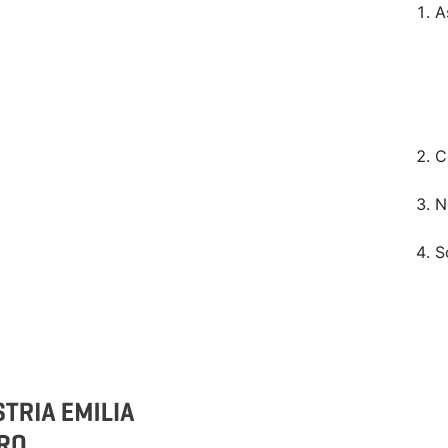
A
C
N
S