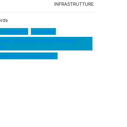
INFRASTRUTTURE
rds
 conglomérat
Conception
ion : habitations civiles, bâtiments
ls
qués et structures en béton