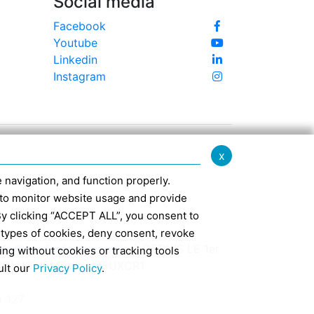
Social media
Facebook
Youtube
Linkedin
Instagram
x
te navigation, and function properly.
ed to monitor website usage and provide
By clicking “ACCEPT ALL”, you consent to
 types of cookies, deny consent, revoke
nfo@confindustriaemilia.it
DEPUIS LE 1er
ing without cookies or tracking tools
EXCLUSIVEMENT : M5UXCR1
ult our
Privacy Policy
.
t 127