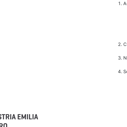
A
C
N
S