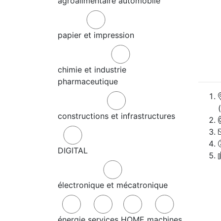
agroalimentaire
automobile
papier et impression
chimie et industrie
pharmaceutique
constructions et infrastructures
DIGITAL
électronique et mécatronique
énergie
services
HOME
machines