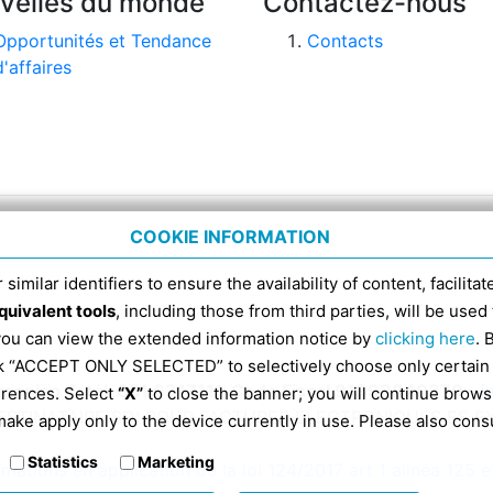
velles du monde
Contactez-nous
Opportunités et Tendance
Contacts
d'affaires
COOKIE INFORMATION
 similar identifiers to ensure the availability of content, facilita
quivalent tools
, including those from third parties, will be us
 you can view the extended information notice by
clicking here
. 
ick “ACCEPT ONLY SELECTED” to selectively choose only certain
omenico 4, tél. 051 6317111, Code Fiscal 91398840370 -
i
erences. Select
“X”
to close the banner; you will continue brows
ESTINATAIRE SDI POUR FACTURES ÉLECTRONIQUES ES 
ake apply only to the device currently in use. Please also cons
Statistics
Marketing
rmations en application de la loi 124/2017 art 1 alinéa 125 e