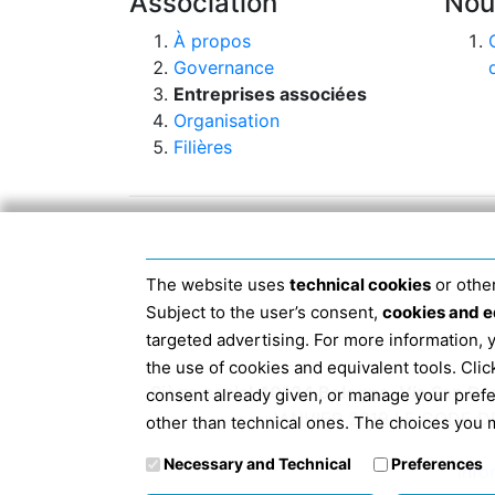
Association
Nou
À propos
Governance
Entreprises associées
Organisation
Filières
The website uses
technical cookies
or other
Subject to the user’s consent,
cookies and e
targeted advertising. For more information,
the use of cookies and equivalent tools. Cl
Siège social 40124 Bologne, Via San D
consent already given, or manage your pref
JANVIER 2019 LE CODE D
other than technical ones. The choices you m
Necessary and Technical
Preferences
Info