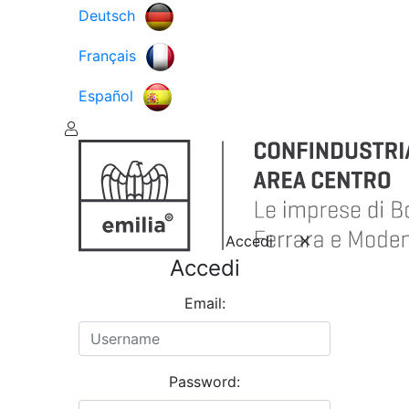
Deutsch
Français
Español
Accedi
Accedi
Email:
Password: