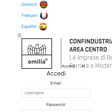
Deutsch
Français
Español
Accedi
Accedi
Email:
Password: