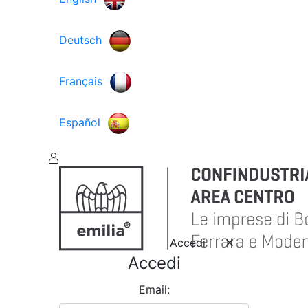
Deutsch
Français
Español
Accedi
Accedi
Email: