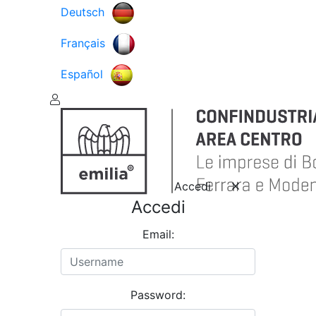
Deutsch
Français
Español
Accedi
Accedi
Email:
Password: