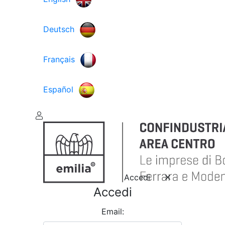
Deutsch
Français
Español
Accedi
Accedi
Email: