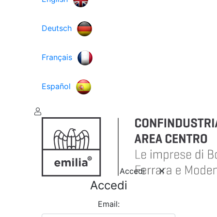
Deutsch
Français
Español
Accedi
Accedi
Email: