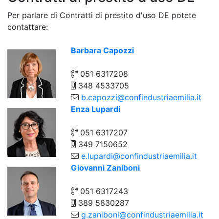
Per parlare di Contratti di prestito d'uso DE potete
contattare:
Barbara Capozzi
051 6317208
348 4533705
b.capozzi@confindustriaemilia.it
Enza Lupardi
051 6317207
349 7150652
e.lupardi@confindustriaemilia.it
Giovanni Zaniboni
051 6317243
389 5830287
g.zaniboni@confindustriaemilia.it