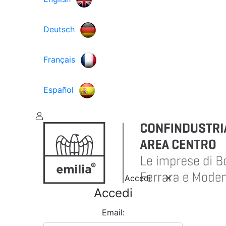
Deutsch
Français
Español
Accedi
Accedi
Email: