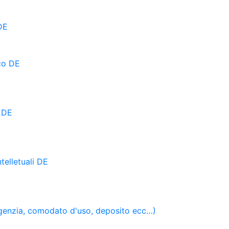
DE
co DE
i DE
ntelletuali DE
(agenzia, comodato d'uso, deposito ecc…)