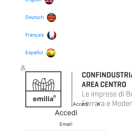
Deutsch
Français
Español
Accedi
Accedi
Email: