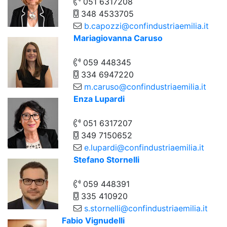
051 6317208
348 4533705
b.capozzi@confindustriaemilia.it
Mariagiovanna Caruso
059 448345
334 6947220
m.caruso@confindustriaemilia.it
Enza Lupardi
051 6317207
349 7150652
e.lupardi@confindustriaemilia.it
Stefano Stornelli
059 448391
335 410920
s.stornelli@confindustriaemilia.it
Fabio Vignudelli