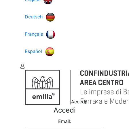
Deutsch
Français
Español
Accedi
Accedi
Email: