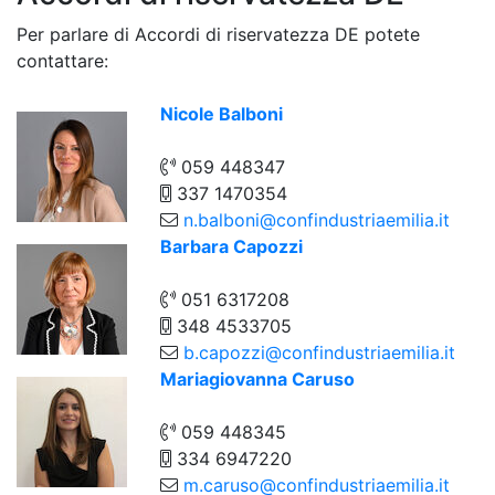
Per parlare di Accordi di riservatezza DE potete
contattare:
Nicole Balboni
059 448347
337 1470354
n.balboni@confindustriaemilia.it
Barbara Capozzi
051 6317208
348 4533705
b.capozzi@confindustriaemilia.it
Mariagiovanna Caruso
059 448345
334 6947220
m.caruso@confindustriaemilia.it