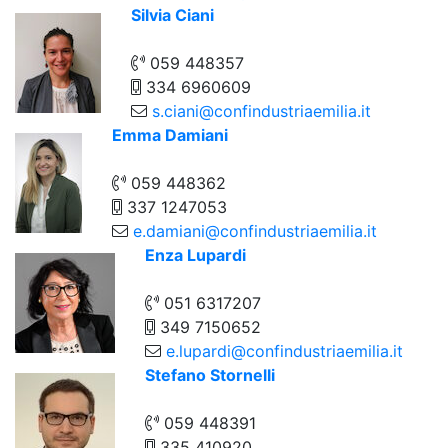
Silvia Ciani
059 448357
334 6960609
s.ciani@confindustriaemilia.it
Emma Damiani
059 448362
337 1247053
e.damiani@confindustriaemilia.it
Enza Lupardi
051 6317207
349 7150652
e.lupardi@confindustriaemilia.it
Stefano Stornelli
059 448391
335 410920