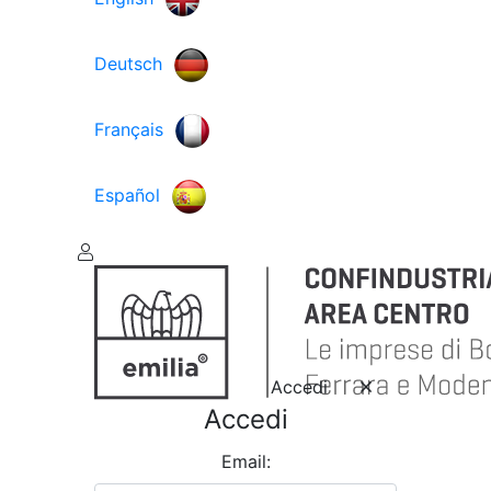
Deutsch
Français
Español
Accedi
Accedi
Email: