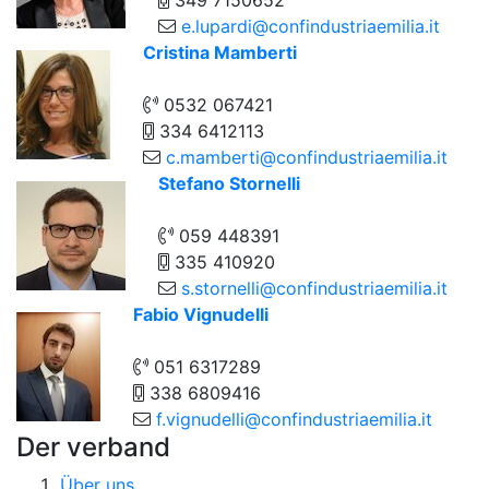
349 7150652
e.lupardi@confindustriaemilia.it
Cristina Mamberti
0532 067421
334 6412113
c.mamberti@confindustriaemilia.it
Stefano Stornelli
059 448391
335 410920
s.stornelli@confindustriaemilia.it
Fabio Vignudelli
051 6317289
338 6809416
f.vignudelli@confindustriaemilia.it
Der verband
Über uns