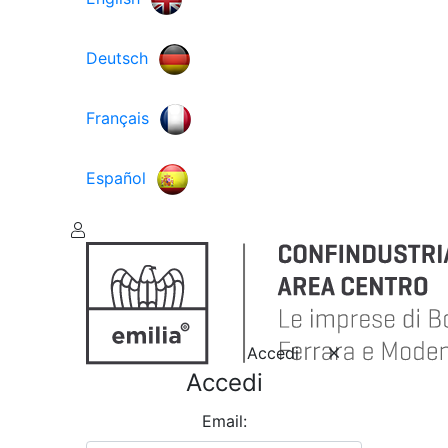
Deutsch
Français
Español
Accedi
Accedi
Email: