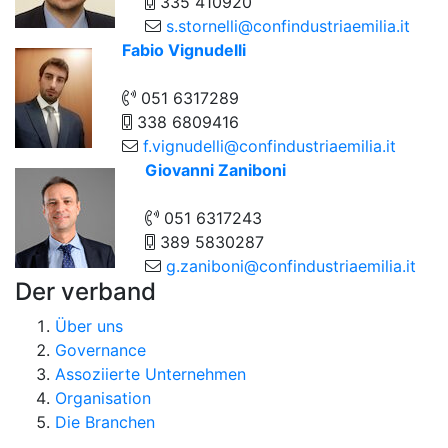
335 410920
s.stornelli@confindustriaemilia.it
Fabio Vignudelli
051 6317289
338 6809416
f.vignudelli@confindustriaemilia.it
Giovanni Zaniboni
051 6317243
389 5830287
g.zaniboni@confindustriaemilia.it
Der verband
Über uns
Governance
Assoziierte Unternehmen
Organisation
Die Branchen