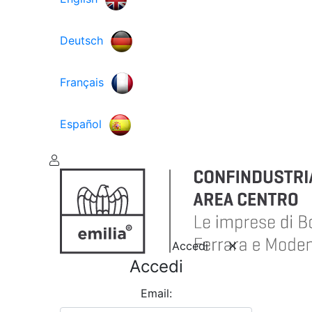
Deutsch
Français
Español
Accedi
Accedi
Email: