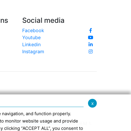
Uns
Social media
Facebook
Youtube
Linkedin
Instagram
x
te navigation, and function properly.
ed to monitor website usage and provide
0 -
info@confindustriaemilia.it
AB DEM 1.
By clicking “ACCEPT ALL”, you consent to
USSCHLIEßLICH: M5UXCR1