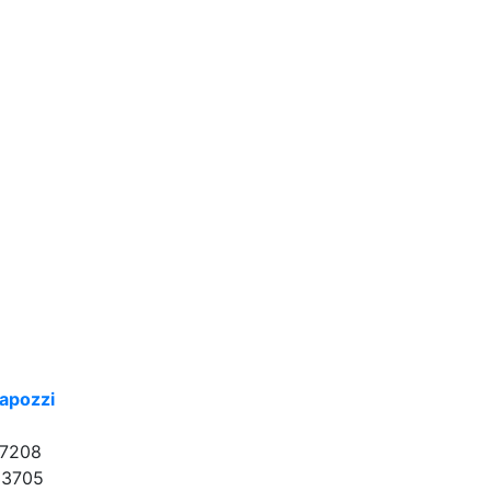
apozzi
17208
33705