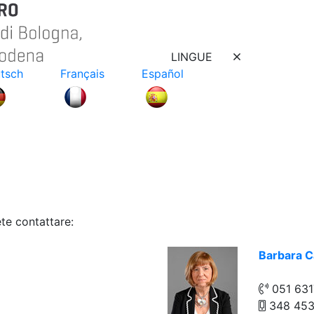
LINGUE
tsch
Français
Español
te contattare:
Barbara C
051 63
348 45