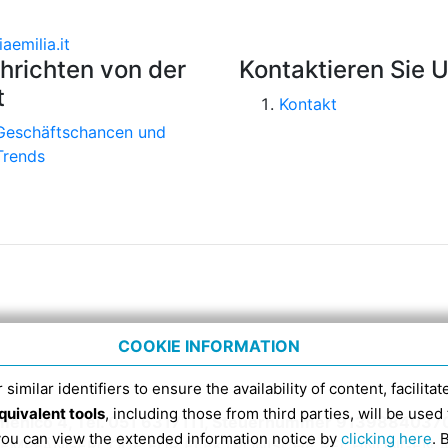
aemilia.it
hrichten von der
Kontaktieren Sie 
t
Kontakt
Geschäftschancen und
Trends
COOKIE INFORMATION
 similar identifiers to ensure the availability of content, facilita
quivalent tools
, including those from third parties, will be us
menico 4, Tel. 051 6317111, Steuernummer 9139884037
 you can view the extended information notice by
clicking here
. 
DI-EMPFÄNGERCODE FÜR ELEKTRONISCHE RECHNUNGEN A