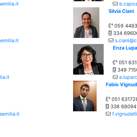
emilia.it
b.capoz
Silvia Ciani
059 448
334 6960
milia.it
s.ciani@c
Enza Lupa
051 631
349 715
ia.it
e.lupar
Fabio Vignude
051 63172
338 68094
emilia.it
f.vignudell