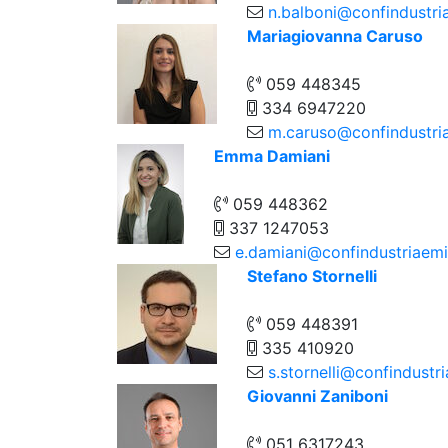
n.balboni@confindustria
Mariagiovanna Caruso
059 448345
334 6947220
m.caruso@confindustriae
Emma Damiani
059 448362
337 1247053
e.damiani@confindustriaemil
Stefano Stornelli
059 448391
335 410920
s.stornelli@confindustria
Giovanni Zaniboni
051 6317243