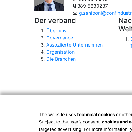
389 5830287
g.zaniboni@confindustri
Der verband
Nac
Wel
Über uns
Governance
Assoziierte Unternehmen
Organisation
Die Branchen
The website uses
technical cookies
or other
Subject to the user’s consent,
cookies and e
Hauptsitz 40124 BOLOGNA, Via San Do
targeted advertising. For more information,
JANUAR 2019 IST DER S