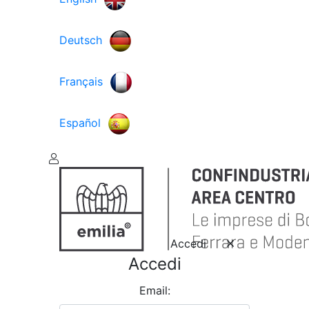
Deutsch
Français
Español
Accedi
Accedi
Email: