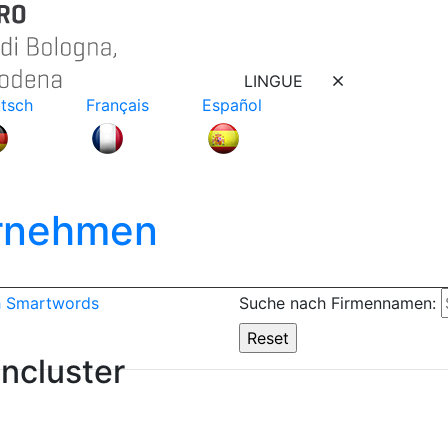
LINGUE
tsch
Français
Español
ernehmen
h Smartwords
Suche nach Firmennamen:
ncluster