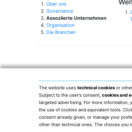
Wel
Über uns
Governance
Assoziierte Unternehmen
Organisation
Die Branchen
The website uses
technical cookies
or other
Subject to the user’s consent,
cookies and e
Hauptsitz 40124 BOLOGNA, Via San Do
targeted advertising. For more information,
JANUAR 2019 IST DER S
the use of cookies and equivalent tools. Cl
consent already given, or manage your pref
Info
other than technical ones. The choices you m