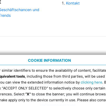
t
Kontakt
Geschäftschancen und
Trends
COOKIE INFORMATION
 similar identifiers to ensure the availability of content, facilita
quivalent tools
, including those from third parties, will be us
menico 4, Tel. 051 6317111, Steuernummer 9139884037
 you can view the extended information notice by
clicking here
. 
DI-EMPFÄNGERCODE FÜR ELEKTRONISCHE RECHNUNGEN A
ick “ACCEPT ONLY SELECTED” to selectively choose only certain
erences. Select
“X”
to close the banner; you will continue brows
rmationen gemäß Gesetz 124/2017 Artikel 1 Absätze 125 un
ake apply only to the device currently in use. Please also cons
Haftungsausschluss