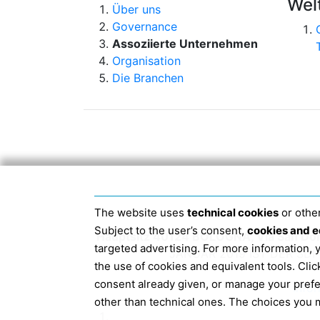
Wel
Über uns
Governance
Assoziierte Unternehmen
Organisation
Die Branchen
The website uses
technical cookies
or other
Subject to the user’s consent,
cookies and e
Hauptsitz 40124 BOLOGNA, Via San Do
targeted advertising. For more information,
JANUAR 2019 IST DER S
the use of cookies and equivalent tools. Cl
consent already given, or manage your pref
Info
other than technical ones. The choices you m