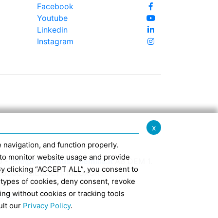
Facebook
Youtube
Linkedin
Instagram
x
te navigation, and function properly.
ed to monitor website usage and provide
0 -
info@confindustriaemilia.it
AB DEM 1.
By clicking “ACCEPT ALL”, you consent to
USSCHLIEßLICH: M5UXCR1
 types of cookies, deny consent, revoke
ing without cookies or tracking tools
d 127
ult our
Privacy Policy
.