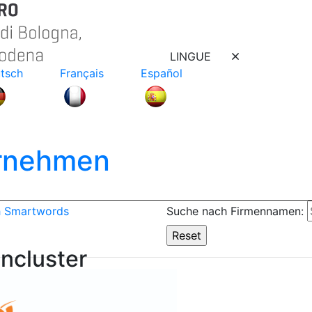
LINGUE
tsch
Français
Español
ernehmen
h Smartwords
Suche nach Firmennamen:
ncluster