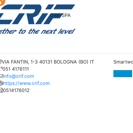
CRIF SPA
VIA FANTIN, 1-3 40131 BOLOGNA (BO) IT
Smartwo
051 4176111
Big data
info@crif.com
https://www.crif.com
0514176012