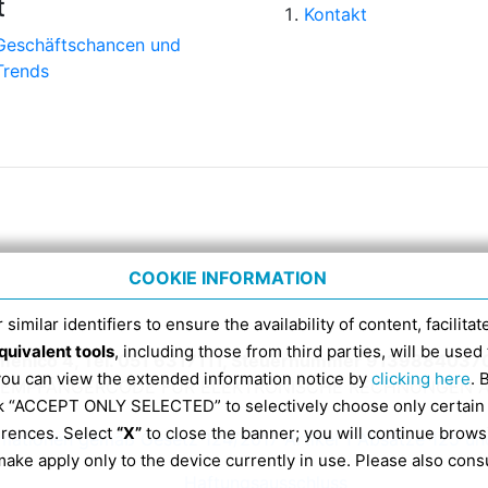
t
Kontakt
Geschäftschancen und
Trends
COOKIE INFORMATION
 similar identifiers to ensure the availability of content, facilita
quivalent tools
, including those from third parties, will be us
menico 4, Tel. 051 6317111, Steuernummer 9139884037
 you can view the extended information notice by
clicking here
. 
DI-EMPFÄNGERCODE FÜR ELEKTRONISCHE RECHNUNGEN A
ick “ACCEPT ONLY SELECTED” to selectively choose only certain
erences. Select
“X”
to close the banner; you will continue brows
rmationen gemäß Gesetz 124/2017 Artikel 1 Absätze 125 un
ake apply only to the device currently in use. Please also cons
Haftungsausschluss