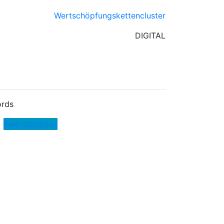
Wertschöpfungskettencluster
DIGITAL
rds
Web Solutions