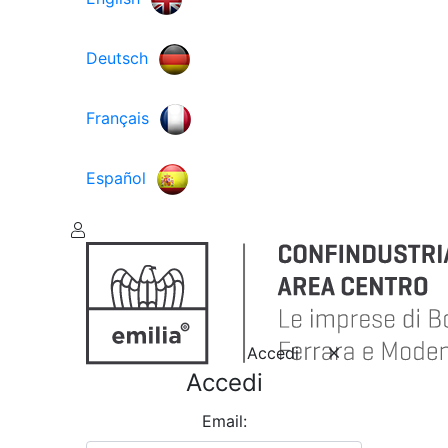
Deutsch
Français
Español
Accedi
Accedi
Email: