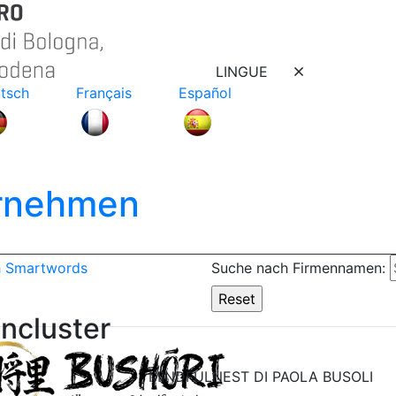
LINGUE
tsch
Français
Español
ernehmen
h Smartwords
Suche nach Firmennamen:
ncluster
MINDFULNEST DI PAOLA BUSOLI