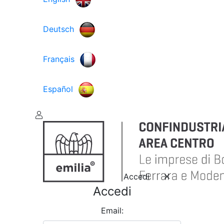
Deutsch
Français
Español
Accedi
Accedi
Email: