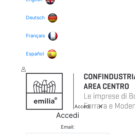
Deutsch
Français
Español
Accedi
Accedi
Email: