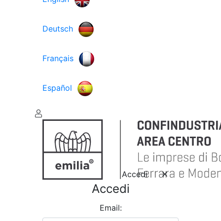
Deutsch
Français
Español
Accedi
Accedi
Email: