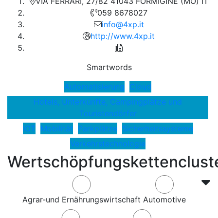
VIA FERRARI, 27/82 41043 FORMIGINE (MO) IT
059 8678027
info@4xp.it
http://www.4xp.it
Smartwords
Automatisierung
Cloud
Hotels, Unterkünfte, Campingplätze und
Touristendörfer
IOT
Mobilität
Parkplätze
Sicherheitssysteme
Verkehrstechnologie
Wertschöpfungskettenclust
Agrar-und Ernährungswirtschaft
Automotive