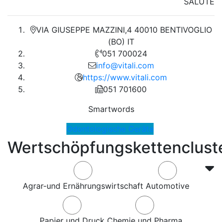
SALUTE
VIA GIUSEPPE MAZZINI,4 40010 BENTIVOGLIO
(BO) IT
051 700024
info@vitali.com
https://www.vitali.com
051 701600
Smartwords
Odontologische Geräte
Wertschöpfungskettenclust
Agrar-und Ernährungswirtschaft
Automotive
Papier und Druck
Chemie und Pharma