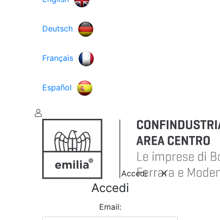
Deutsch
Français
Español
Accedi
Accedi
Email: