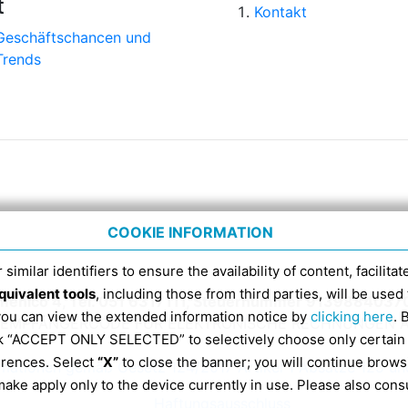
t
Kontakt
Geschäftschancen und
Trends
COOKIE INFORMATION
 similar identifiers to ensure the availability of content, facilita
quivalent tools
, including those from third parties, will be us
menico 4, Tel. 051 6317111, Steuernummer 9139884037
 you can view the extended information notice by
clicking here
. 
DI-EMPFÄNGERCODE FÜR ELEKTRONISCHE RECHNUNGEN A
ick “ACCEPT ONLY SELECTED” to selectively choose only certain
erences. Select
“X”
to close the banner; you will continue brows
rmationen gemäß Gesetz 124/2017 Artikel 1 Absätze 125 un
ake apply only to the device currently in use. Please also cons
Haftungsausschluss