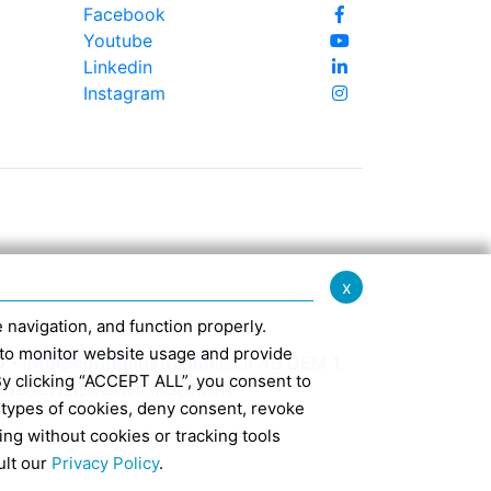
Facebook
Youtube
Linkedin
Instagram
x
te navigation, and function properly.
ed to monitor website usage and provide
0 -
info@confindustriaemilia.it
AB DEM 1.
By clicking “ACCEPT ALL”, you consent to
USSCHLIEßLICH: M5UXCR1
 types of cookies, deny consent, revoke
ing without cookies or tracking tools
d 127
ult our
Privacy Policy
.