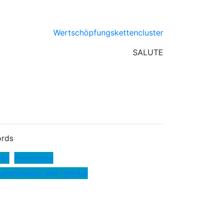
Wertschöpfungskettencluster
SALUTE
rds
eit
Pharmazie
instrumente und -geräte