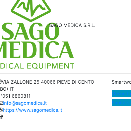
SAGO MEDICA S.R.L.
VIA ZALLONE 25 40066 PIEVE DI CENTO
Smartwo
(BO) IT
Gesundh
051 6860811
Sanitäts
info@sagomedica.it
https://www.sagomedica.it