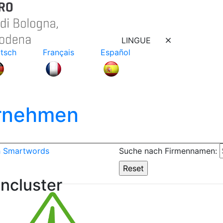
LINGUE
tsch
Français
Español
ernehmen
h Smartwords
Suche nach Firmennamen:
ncluster