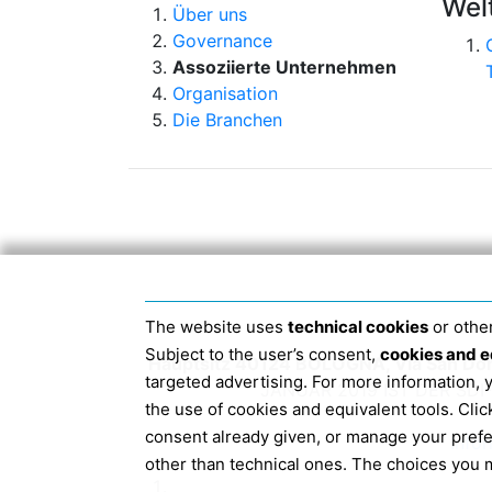
Wel
Über uns
Governance
Assoziierte Unternehmen
Organisation
Die Branchen
The website uses
technical cookies
or other
Subject to the user’s consent,
cookies and e
Hauptsitz 40124 BOLOGNA, Via San Do
targeted advertising. For more information,
JANUAR 2019 IST DER S
the use of cookies and equivalent tools. Cl
consent already given, or manage your pref
Info
other than technical ones. The choices you m