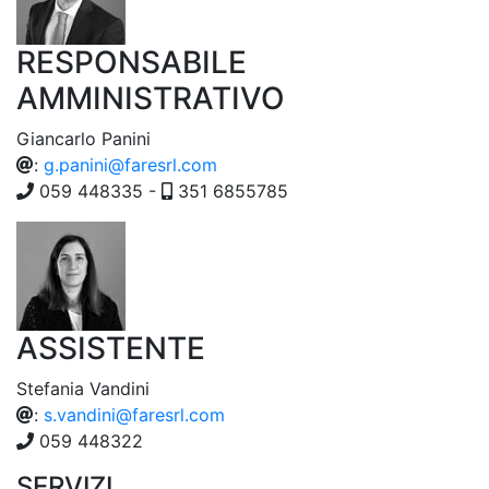
RESPONSABILE
AMMINISTRATIVO
Giancarlo Panini
:
g.panini@faresrl.com
059 448335 -
351 6855785
ASSISTENTE
Stefania Vandini
:
s.vandini@faresrl.com
059 448322
SERVIZI