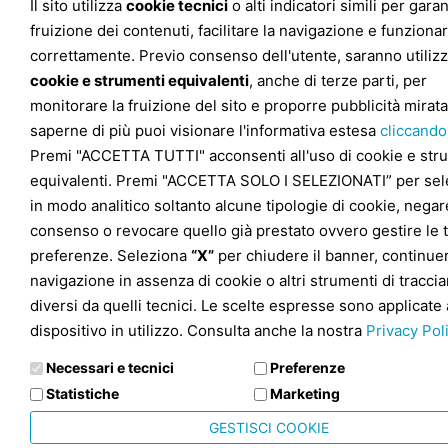
Il sito utilizza
cookie tecnici
o alti indicatori simili per garan
fruizione dei contenuti, facilitare la navigazione e funziona
correttamente. Previo consenso dell'utente, saranno utilizz
cookie e strumenti equivalenti
, anche di terze parti, per
monitorare la fruizione del sito e proporre pubblicità mirata
saperne di più puoi visionare l'informativa estesa
cliccando
Premi "ACCETTA TUTTI" acconsenti all'uso di cookie e str
equivalenti. Premi "ACCETTA SOLO I SELEZIONATI” per sel
in modo analitico soltanto alcune tipologie di cookie, negare
consenso o revocare quello già prestato ovvero gestire le 
preferenze. Seleziona
“X”
per chiudere il banner, continuer
navigazione in assenza di cookie o altri strumenti di tracc
diversi da quelli tecnici. Le scelte espresse sono applicate 
dispositivo in utilizzo. Consulta anche la nostra
Privacy Pol
Necessari e tecnici
Preferenze
Statistiche
Marketing
GESTISCI COOKIE