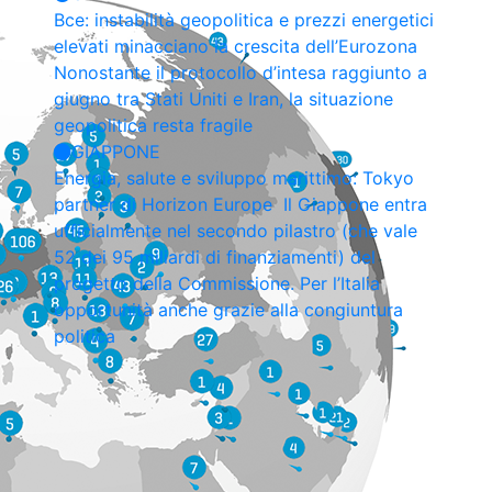
Bce: instabilità geopolitica e prezzi energetici
elevati minacciano la crescita dell’Eurozona
Nonostante il protocollo d’intesa raggiunto a
giugno tra Stati Uniti e Iran, la situazione
geopolitica resta fragile
GIAPPONE
Energia, salute e sviluppo marittimo: Tokyo
partner di Horizon Europe
Il Giappone entra
ufficialmente nel secondo pilastro (che vale
52 dei 95 miliardi di finanziamenti) del
progetto della Commissione. Per l’Italia
opportunità anche grazie alla congiuntura
politica