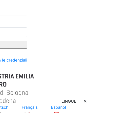
 le credenziali
LINGUE
tsch
Français
Español