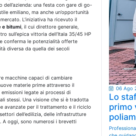
o dell’azienda: una festa con gare di go-
stile emiliano, ma anche un’opportunità
mercato. L’iniziativa ha ricevuto il
e e bitumi
, il cui direttore generale,
ro sull’epica vittoria dell’Itala 35/45 HP
e conferma le potenzialità offerte
ità diversa da quella dei secoli
pare macchine capaci di cambiare
 nuove materie prime attraverso il
06 Ago 
e emissioni legate ai processi di
Lo staf
iali stessi. Una visione che si è tradotta
primo 
 avanzate per il trattamento e il riciclo
ttori dell’edilizia, delle infrastrutture
poliam
a. A oggi, sono numerosi i brevetti
Professional
che guidano