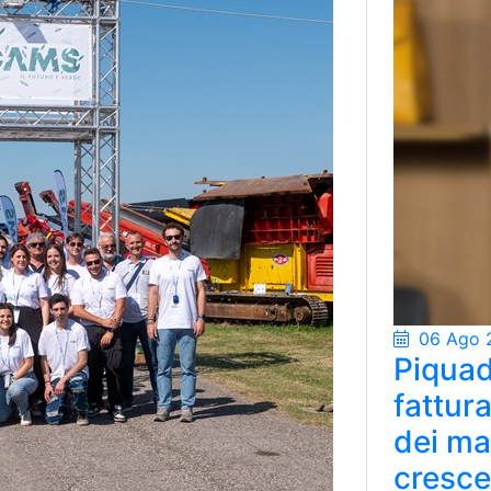
06 Ago 
Piquad
fattur
dei ma
cresce