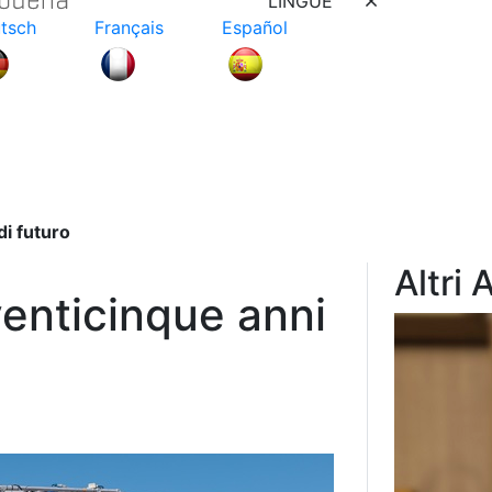
LINGUE
tsch
Français
Español
di futuro
Altri 
enticinque anni