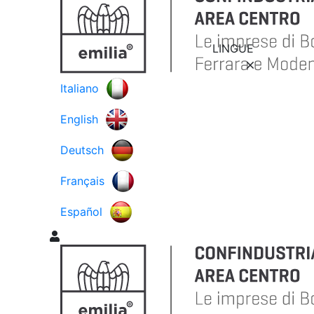
LINGUE
Italiano
English
Deutsch
Français
Español