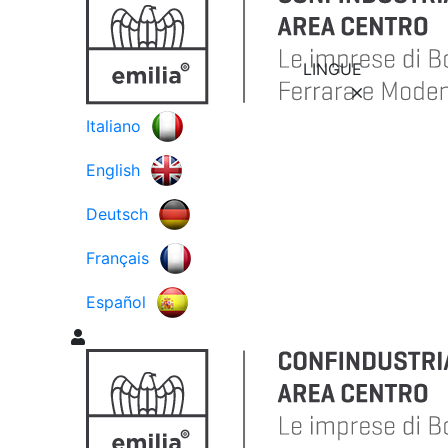
LINGUE
Italiano
English
Deutsch
Français
Español