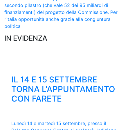
secondo pilastro (che vale 52 dei 95 miliardi di
finanziamenti) del progetto della Commissione. Per
l’Italia opportunità anche grazie alla congiuntura
politica
IN EVIDENZA
ONLINE IL NUMERO
IL 14 E 15 SETTEMBRE
62° PREMIO ESTENSE,
LEGGI LE STORIE DEL
DI GIUGNO DI FARE
TORNA L'APPUNTAMENTO
SELEZIONATA LA
PREMIO MASCAGNI 2026
CON FARETE
QUARTINA FINALISTA
Clicca qui per sfogliare e scaricare l'ultimo
È ripartito martedì 17 febbraio il viaggio tra le
numero della rivista trimestrale di Confindustria
imprese dei nostri territori che partecipano al
Lunedì 14 e martedì 15 settembre, presso il
Virman Cusenza, Gianluca Di Feo, Tonia
Emilia con gli approfondimenti sull'Assemblea
Premio, promosso da Confindustria Emilia, in