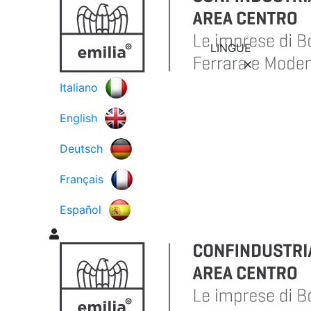
LINGUE
Italiano
English
Deutsch
Français
Español