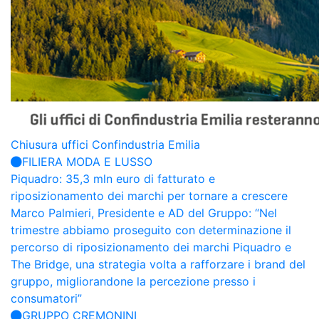
Chiusura uffici Confindustria Emilia
FILIERA MODA E LUSSO
Piquadro: 35,3 mln euro di fatturato e
riposizionamento dei marchi per tornare a crescere
Marco Palmieri, Presidente e AD del Gruppo: “Nel
trimestre abbiamo proseguito con determinazione il
percorso di riposizionamento dei marchi Piquadro e
The Bridge, una strategia volta a rafforzare i brand del
gruppo, migliorandone la percezione presso i
consumatori”
GRUPPO CREMONINI