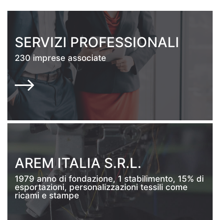
SERVIZI PROFESSIONALI
P
230 imprese associate
11
F
AREM ITALIA S.R.L.
19
1979 anno di fondazione, 1 stabilimento, 15% di
Em
esportazioni, personalizzazioni tessili come
Ve
ricami e stampe
pe