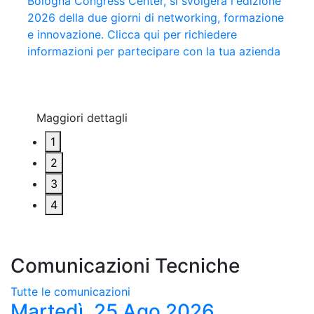
Bologna Congress Center, si svolgerà l'edizione
Mastrobuoni e Nello Trocchia si contenderanno
Privata e la presentazione dei finalisti del 62°
collaborazione con il Resto del Carlino, giunto
2026 della due giorni di networking, formazione
l'Aquila d'Oro 2026. A Monica Maggioni il 42°
Premio Estense
quest'anno alla 15^ edizione. Clicca qui per
e innovazione. Clicca qui per richiedere
“Riconoscimento Gianni Granzotto”
leggere tutte le interviste del 2026
informazioni per partecipare con la tua azienda
Maggiori dettagli
Maggiori dettagli
Maggiori dettagli
Maggiori dettagli
1
2
3
4
Comunicazioni Tecniche
Tutte le comunicazioni
Martedì, 25 Ago 2026