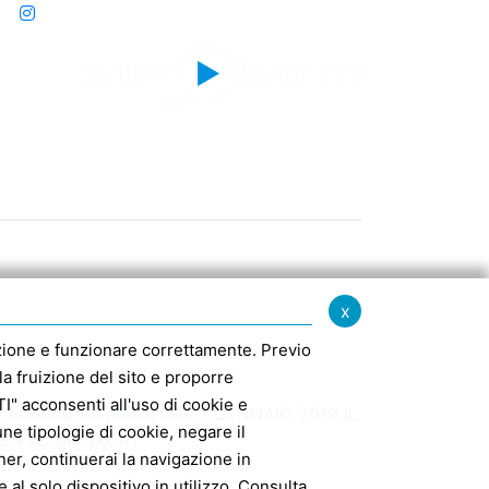
x
igazione e funzionare correttamente. Previo
la fruizione del sito e proporre
" acconsenti all'uso di cookie e
findustriaemilia.it
DAL 1 GENNAIO 2019 IL
e tipologie di cookie, negare il
MENTE: M5UXCR1
er, continuerai la navigazione in
 al solo dispositivo in utilizzo. Consulta