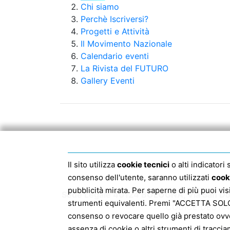
Chi siamo
Perchè Iscriversi?
Progetti e Attività
Il Movimento Nazionale
Calendario eventi
La Rivista del FUTURO
Gallery Eventi
Il sito utilizza
cookie tecnici
o alti indicatori
consenso dell'utente, saranno utilizzati
cook
pubblicità mirata. Per saperne di più puoi vi
Sede Legale 40124 BOLOGNA, Via San Dom
strumenti equivalenti. Premi "ACCETTA SOLO I
CODICE DESTIN
consenso o revocare quello già prestato ovv
assenza di cookie o altri strumenti di traccia