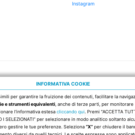
Instagram
INFORMATIVA COOKIE
 simili per garantire la fruizione dei contenuti, facilitare la nav
ie e strumenti equivalenti
, anche di terze parti, per monitorare 
sionare l'informativa estesa
cliccando qui
. Premi "ACCETTA TUTTI
enico 4, tel. 051 6317111, C.F. 91398840370 -
info@con
 SELEZIONATI” per selezionare in modo analitico soltanto alcun
ATARIO SDI PER FATTURE ELETTRONICHE E’ ESCLUSIVA
ero gestire le tue preferenze. Seleziona
“X”
per chiudere il bann
mento diversi da quelli tecnici. Le scelte espresse sono applicate