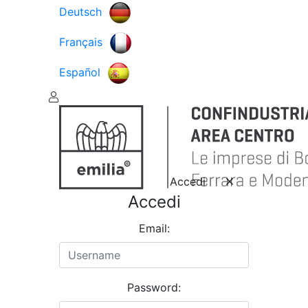
Deutsch
Français
Español
Accedi
Accedi
Email:
Password: