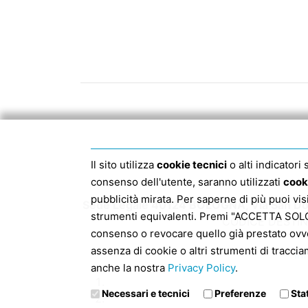
Il sito utilizza
cookie tecnici
o alti indicatori
consenso dell'utente, saranno utilizzati
cook
pubblicità mirata. Per saperne di più puoi vi
Sede Legale 40124 BOLOGNA, Via San Dom
strumenti equivalenti. Premi "ACCETTA SOLO I
CODICE DESTIN
consenso o revocare quello già prestato ovv
assenza di cookie o altri strumenti di traccia
In
anche la nostra
Privacy Policy
.
Necessari e tecnici
Preferenze
Sta