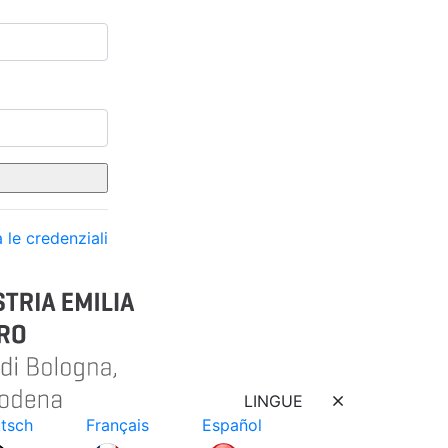
 le credenziali
LINGUE
tsch
Français
Español