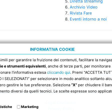
Diretta streaming
Archivio Video
Rivista Fare
Eventi intorno a noi
INFORMATIVA COOKIE
 simili per garantire la fruizione dei contenuti, facilitare la nav
ie e strumenti equivalenti
, anche di terze parti, per monitorare 
sionare l'informativa estesa
cliccando qui
. Premi "ACCETTA TUTTI
enico 4, tel. 051 6317111, C.F. 91398840370 -
info@con
 SELEZIONATI” per selezionare in modo analitico soltanto alcun
ATARIO SDI PER FATTURE ELETTRONICHE E’ ESCLUSIVA
ero gestire le tue preferenze. Seleziona
“X”
per chiudere il bann
mento diversi da quelli tecnici. Le scelte espresse sono applicate
formazioni ai sensi della legge 124/2017 art 1 commi 125 e 
Legal Disclaimer
tistiche
Marketing
Privacy Policy