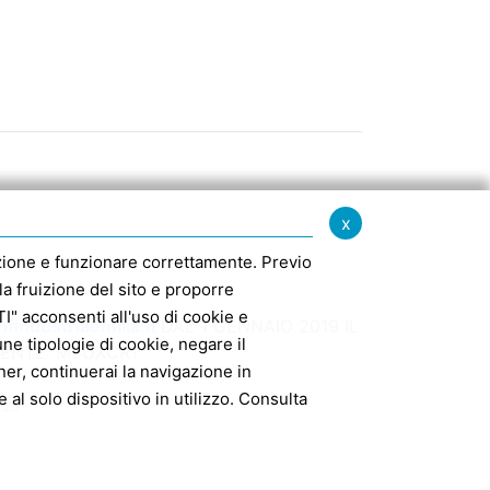
x
igazione e funzionare correttamente. Previo
la fruizione del sito e proporre
" acconsenti all'uso di cookie e
findustriaemilia.it
DAL 1 GENNAIO 2019 IL
e tipologie di cookie, negare il
MENTE: M5UXCR1
er, continuerai la navigazione in
 al solo dispositivo in utilizzo. Consulta
127