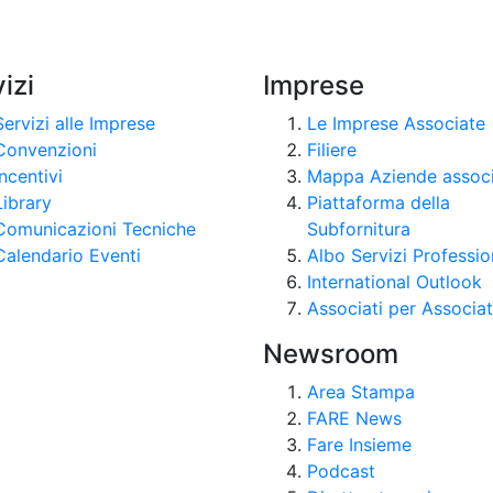
izi
Imprese
Servizi alle Imprese
Le Imprese Associate
Convenzioni
Filiere
Incentivi
Mappa Aziende assoc
Library
Piattaforma della
Comunicazioni Tecniche
Subfornitura
Calendario Eventi
Albo Servizi Professio
International Outlook
Associati per Associat
Newsroom
Area Stampa
FARE News
Fare Insieme
Podcast