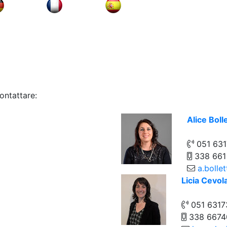
ontattare:
Alice Bolle
051 631
338 661
a.bollet
Licia Cevol
051 6317
338 6674