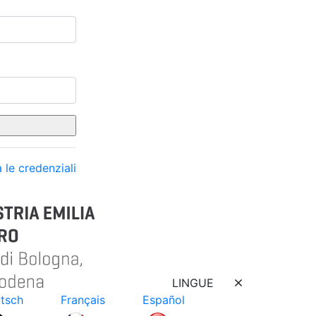
 le credenziali
LINGUE
tsch
Français
Español