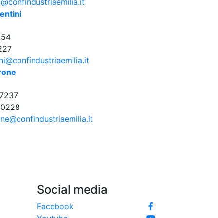
i@confindustriaemilia.it
entini
254
227
ni@confindustriaemilia.it
rone
7237
30228
ne@confindustriaemilia.it
Social media
Facebook