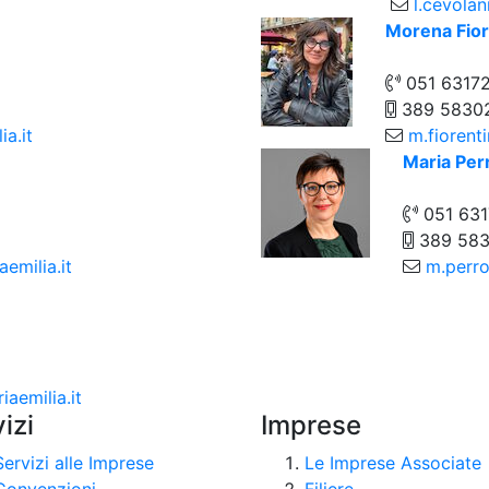
l.cevolan
Morena Fior
051 6317
389 5830
ia.it
m.fiorenti
Maria Per
051 631
389 58
emilia.it
m.perro
aemilia.it
izi
Imprese
Servizi alle Imprese
Le Imprese Associate