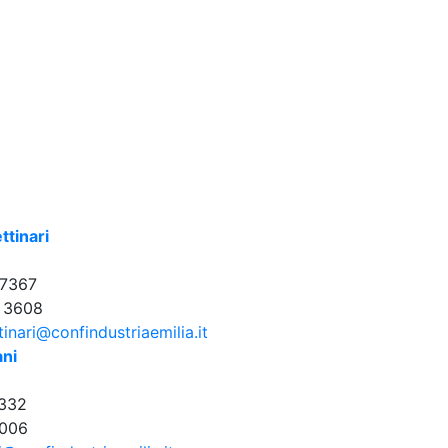
ttinari
7367
 3608
tinari@confindustriaemilia.it
ani
332
006