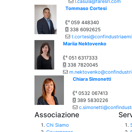
l.casula@faresrl.com
Tommaso Cortesi
059 448340
338 6092625
t.cortesi@confindustriaemil
Mariia Nektovenko
051 6317333
338 7820045
m.nektovenko@confindustria
Chiara Simonetti
0532 067413
389 5830226
c.simonetti@confindustri
Associazione
Serv
Chi Siamo