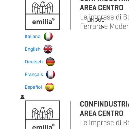
LINGUE
Italiano
English
Deutsch
Français
Español