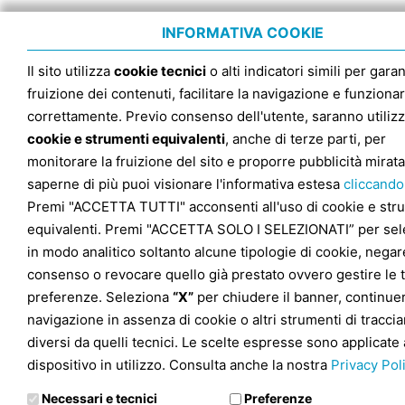
INFORMATIVA COOKIE
Il sito utilizza
cookie tecnici
o alti indicatori simili per garan
fruizione dei contenuti, facilitare la navigazione e funziona
correttamente. Previo consenso dell'utente, saranno utilizz
cookie e strumenti equivalenti
, anche di terze parti, per
monitorare la fruizione del sito e proporre pubblicità mirata
saperne di più puoi visionare l'informativa estesa
cliccando
Premi "ACCETTA TUTTI" acconsenti all'uso di cookie e str
equivalenti. Premi "ACCETTA SOLO I SELEZIONATI” per sel
in modo analitico soltanto alcune tipologie di cookie, negare
consenso o revocare quello già prestato ovvero gestire le 
preferenze. Seleziona
“X”
per chiudere il banner, continuer
navigazione in assenza di cookie o altri strumenti di tracc
diversi da quelli tecnici. Le scelte espresse sono applicate 
dispositivo in utilizzo. Consulta anche la nostra
Privacy Pol
Necessari e tecnici
Preferenze