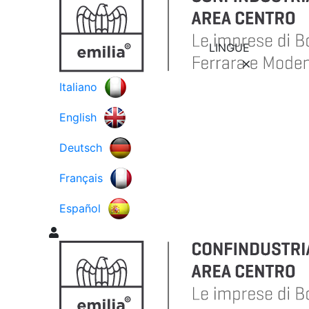
LINGUE
Italiano
English
Deutsch
Français
Español