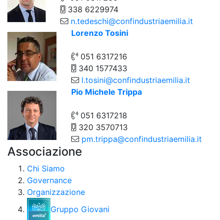
338 6229974
n.tedeschi@confindustriaemilia.it
Lorenzo Tosini
051 6317216
340 1577433
l.tosini@confindustriaemilia.it
Pio Michele Trippa
051 6317218
320 3570713
pm.trippa@confindustriaemilia.it
Associazione
Chi Siamo
Governance
Organizzazione
Gruppo Giovani