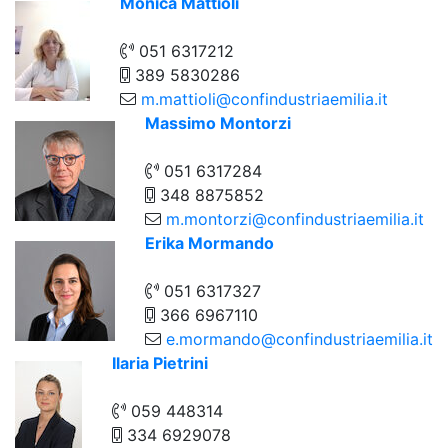
Monica Mattioli
051 6317212
389 5830286
m.mattioli@confindustriaemilia.it
Massimo Montorzi
051 6317284
348 8875852
m.montorzi@confindustriaemilia.it
Erika Mormando
051 6317327
366 6967110
e.mormando@confindustriaemilia.it
Ilaria Pietrini
059 448314
334 6929078