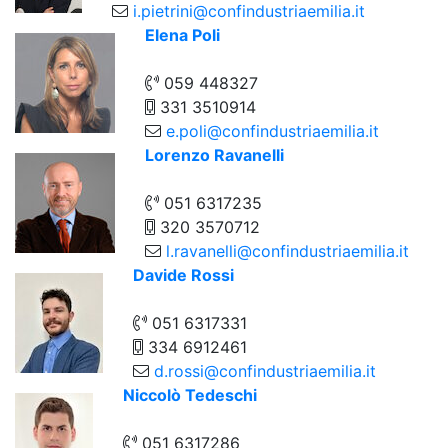
i.pietrini@confindustriaemilia.it
Elena Poli
059 448327
331 3510914
e.poli@confindustriaemilia.it
Lorenzo Ravanelli
051 6317235
320 3570712
l.ravanelli@confindustriaemilia.it
Davide Rossi
051 6317331
334 6912461
d.rossi@confindustriaemilia.it
Niccolò Tedeschi
051 6317286