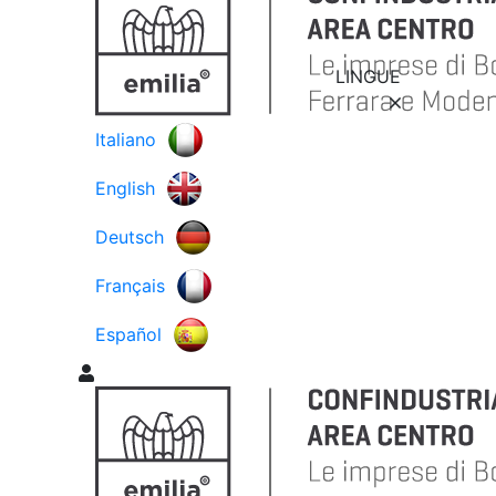
LINGUE
Italiano
English
Deutsch
Français
Español