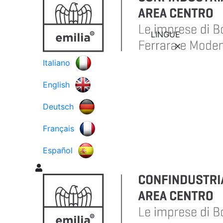
LINGUE
Italiano
English
Deutsch
Français
Español