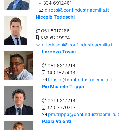
334 6912461
d.rossi@confindustriaemilia.it
Niccolò Tedeschi
051 6317286
338 6229974
n.tedeschi@confindustriaemilia.it
Lorenzo Tosini
051 6317216
340 1577433
l.tosini@confindustriaemilia.it
Pio Michele Trippa
051 6317218
320 3570713
pm.trippa@confindustriaemilia.it
Paola Valenti