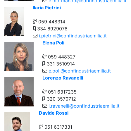
e.mormando@confindustriaemilia.it
Ilaria Pietrini
059 448314
334 6929078
i.pietrini@confindustriaemilia.it
Elena Poli
059 448327
331 3510914
e.poli@confindustriaemilia.it
Lorenzo Ravanelli
051 6317235
320 3570712
l.ravanelli@confindustriaemilia.it
Davide Rossi
051 6317331