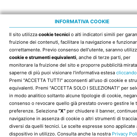
INFORMATIVA COOKIE
Il sito utilizza
cookie tecnici
o alti indicatori simili per garan
fruizione dei contenuti, facilitare la navigazione e funziona
correttamente. Previo consenso dell'utente, saranno utilizz
cookie e strumenti equivalenti
, anche di terze parti, per
monitorare la fruizione del sito e proporre pubblicità mirata
saperne di più puoi visionare l'informativa estesa
cliccando
Premi "ACCETTA TUTTI" acconsenti all'uso di cookie e str
equivalenti. Premi "ACCETTA SOLO I SELEZIONATI” per sel
in modo analitico soltanto alcune tipologie di cookie, negare
consenso o revocare quello già prestato ovvero gestire le 
preferenze. Seleziona
“X”
per chiudere il banner, continuer
navigazione in assenza di cookie o altri strumenti di tracc
diversi da quelli tecnici. Le scelte espresse sono applicate 
dispositivo in utilizzo. Consulta anche la nostra
Privacy Pol