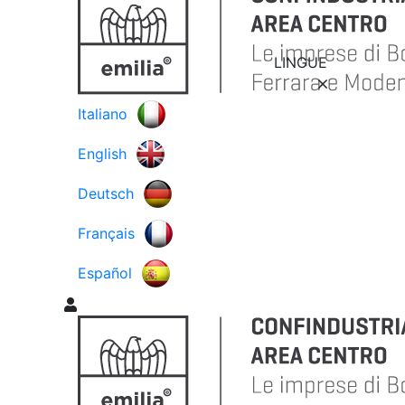
LINGUE
Italiano
English
Deutsch
Français
Español