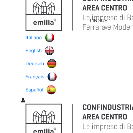
LINGUE
Italiano
English
Deutsch
Français
Español