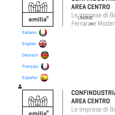
LINGUE
Italiano
English
Deutsch
Français
Español