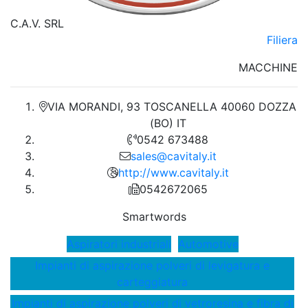
C.A.V. SRL
Filiera
MACCHINE
VIA MORANDI, 93 TOSCANELLA 40060 DOZZA
(BO) IT
0542 673488
sales@cavitaly.it
http://www.cavitaly.it
0542672065
Smartwords
Aspiratori industriali
Automotive
Impianti di aspirazione polveri di levigatura e
carteggiatura
Impianti di aspirazione polveri di vetroresina e fibra di