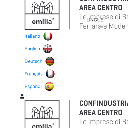
LINGUE
Italiano
English
Deutsch
Français
Español