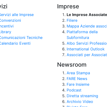
izi
Imprese
Servizi alle Imprese
Le Imprese Associat
Convenzioni
Filiere
Incentivi
Mappa Aziende assoc
Library
Piattaforma della
Comunicazioni Tecniche
Subfornitura
Calendario Eventi
Albo Servizi Professio
International Outlook
Associati per Associat
Newsroom
Area Stampa
FARE News
Fare Insieme
Podcast
Diretta streaming
Archivio Video