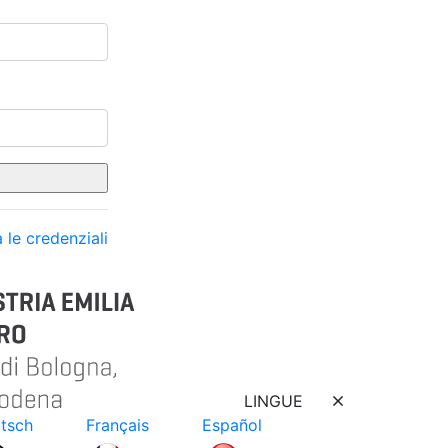
 le credenziali
LINGUE
tsch
Français
Español