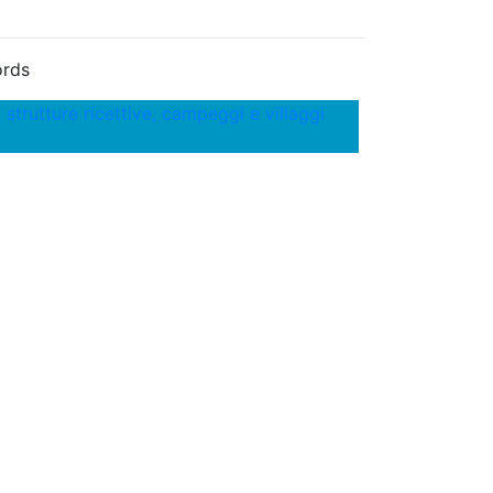
rds
 strutture ricettive, campeggi e villaggi